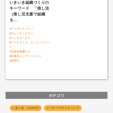
いきいき組織づくりの
キーワード 「推し活
「自社ファン度」組織サーベイ
（推し活支援で組織
を...
#アイデンティティ
いきいきLABトップ
#セレンディピティ
#メンタルヘルス
人と組織のいきいき好循環
#ワークライフ・エンリッチメン
ト
#内発的動機づけ
#従業員エンゲージメント
#採用力
カテゴリ
いきいき・のびのび
インナーブランディング