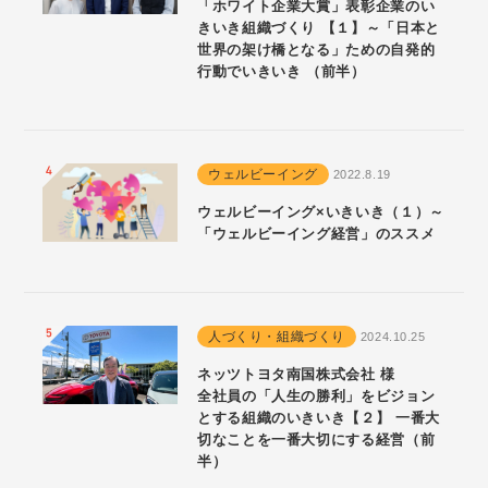
「ホワイト企業大賞」表彰企業のい
きいき組織づくり 【１】～「日本と
世界の架け橋となる」ための自発的
行動でいきいき （前半）
ウェルビーイング
2022.8.19
ウェルビーイング×いきいき（１）～
「ウェルビーイング経営」のススメ
人づくり・組織づくり
2024.10.25
ネッツトヨタ南国株式会社 様
全社員の「人生の勝利」をビジョン
とする組織のいきいき【２】 一番大
切なことを一番大切にする経営（前
半）