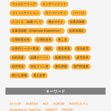
ウェルビーイング
エンゲージメント
コミュニケーション
ダイバーシティ
パーパス
人づくり・組織づくり
働きやすさ
従業員体験
従業員体験（Employee Experience）
従業員満足
心理的安全性
心理的資本
推し活
次世代リーダー育成
物語
理念浸透
理念経営
知的資産
組織サーベイ
組織活性化
経営改革
経営理念
自社ファン度
適応課題
部門間連携
静かな退職
風土改革
キーワード
#3つのP
#EBITDA
#EX
#GROW
#HEROモデル
#Learning by Teaching
#SMART
#WOOP