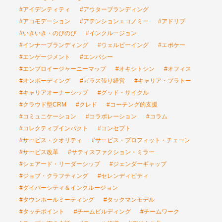
#アイデンティティ
#アウターブランディング
#アコモデーション
#アテンションエコノミー
#アドリブ
#いきいき・のびのび
#インクルージョン
#インナーブランディング
#ウェルビーイング
#エポケー
#エンゲージメント
#エンパシー
#エンプロイージャーニーマップ
#オキシトシン
#オフィス
#オンボーディング
#ガラス張り経営
#キャリア・プラトー
#キャリアオーナーシップ
#グッド・サイクル
#クラウド型CRM
#クレド
#コーチング的支援
#コミュニケーション
#コラボレーション
#コラム
#コレクティブインパクト
#コンセプト
#サービス・クオリティ
#サービス・プロフィット・チェーン
#サービス改革
#サティスファクション・ミラー
#シェアード・リーダーシップ
#ジェンダーギャップ
#ジョブ・クラフティング
#セレンディピティ
#ダイバーシティ＆インクルージョン
#タウンホールミーティング
#タックマンモデル
#タッチポイント
#チームビルディング
#チームワーク