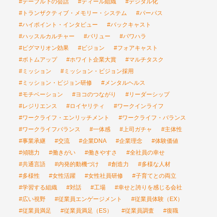
#テーブル下の会話
#ティール組織
#デジタル化
#トランザクティブ・メモリー・システム
#パーパス
#ハイポイント・インタビュー
#バックキャスト
#ハッスルカルチャー
#バリュー
#パワハラ
#ピグマリオン効果
#ビジョン
#フォアキャスト
#ボトムアップ
#ホワイト企業大賞
#マルチタスク
#ミッション
#ミッション・ビジョン採用
#ミッション・ビジョン研修
#メンタルヘルス
#モチベーション
#ヨコのつながり
#リーダーシップ
#レジリエンス
#ロイヤリティ
#ワークインライフ
#ワークライフ・エンリッチメント
#ワークライフ・バランス
#ワークライフバランス
#一体感
#上司ガチャ
#主体性
#事業承継
#交流
#企業DNA
#企業理念
#体験価値
#傾聴力
#働きがい
#働きやすさ
#全社員の幸せ
#共通言語
#内発的動機づけ
#創造力
#多様な人材
#多様性
#女性活躍
#女性社員研修
#子育てとの両立
#学習する組織
#対話
#工場
#幸せと誇りを感じる会社
#広い視野
#従業員エンゲージメント
#従業員体験（EX）
#従業員満足
#従業員満足（ES）
#従業員調査
#復職