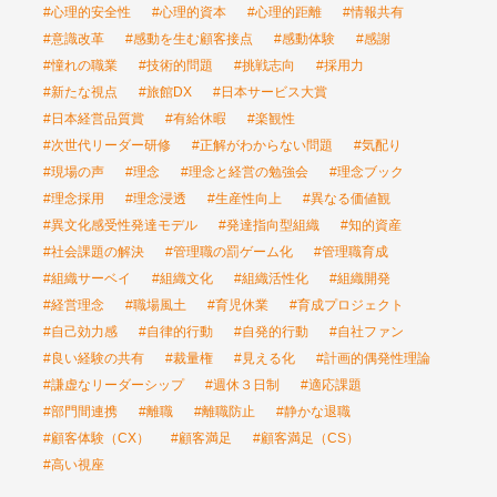
#心理的安全性
#心理的資本
#心理的距離
#情報共有
#意識改革
#感動を生む顧客接点
#感動体験
#感謝
#憧れの職業
#技術的問題
#挑戦志向
#採用力
#新たな視点
#旅館DX
#日本サービス大賞
#日本経営品質賞
#有給休暇
#楽観性
#次世代リーダー研修
#正解がわからない問題
#気配り
#現場の声
#理念
#理念と経営の勉強会
#理念ブック
#理念採用
#理念浸透
#生産性向上
#異なる価値観
#異文化感受性発達モデル
#発達指向型組織
#知的資産
#社会課題の解決
#管理職の罰ゲーム化
#管理職育成
#組織サーベイ
#組織文化
#組織活性化
#組織開発
#経営理念
#職場風土
#育児休業
#育成プロジェクト
#自己効力感
#自律的行動
#自発的行動
#自社ファン
#良い経験の共有
#裁量権
#見える化
#計画的偶発性理論
#謙虚なリーダーシップ
#週休３日制
#適応課題
#部門間連携
#離職
#離職防止
#静かな退職
#顧客体験（CX）
#顧客満足
#顧客満足（CS）
#高い視座