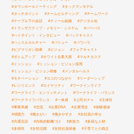
#タウンホールミーティング
#タックマンモデル
#タッチポイント
#チームビルディング
#チームワーク
#テーブル下の会話
#ティール組織
#デジタル化
#トランザクティブ・メモリー・システム
#パーパス
#ハイポイント・インタビュー
#バックキャスト
#ハッスルカルチャー
#バリュー
#パワハラ
#ピグマリオン効果
#ビジョン
#フォアキャスト
#ボトムアップ
#ホワイト企業大賞
#マルチタスク
#ミッション
#ミッション・ビジョン採用
#ミッション・ビジョン研修
#メンタルヘルス
#モチベーション
#ヨコのつながり
#リーダーシップ
#レジリエンス
#ロイヤリティ
#ワークインライフ
#ワークライフ・エンリッチメント
#ワークライフ・バランス
#ワークライフバランス
#一体感
#上司ガチャ
#主体性
#事業承継
#交流
#企業DNA
#企業理念
#体験価値
#傾聴力
#働きがい
#働きやすさ
#全社員の幸せ
#共通言語
#内発的動機づけ
#創造力
#多様な人材
#多様性
#女性活躍
#女性社員研修
#子育てとの両立