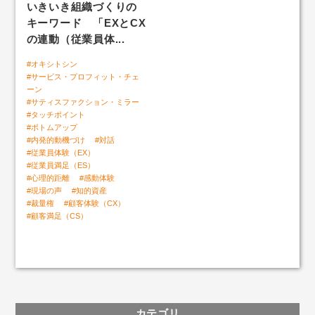
いきいき組織づくりの
キーワード 「EXとCX
「自社ファン度」組織サーベイ
の連動（従業員体...
#オキシトシン
#サービス・プロフィット・チェ
いきいきLABトップ
ーン
#サティスファクション・ミラー
人と組織のいきいき好循環
#タッチポイント
#ボトムアップ
#内発的動機づけ
#対話
#従業員体験（EX）
#従業員満足（ES）
#心理的距離
#感動体験
#現場の声
#知的資産
#裁量権
#顧客体験（CX）
#顧客満足（CS）
カテゴリ