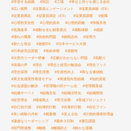
#学習する組織
#対話
#工場
#幸せと誇りを感じる会社
#広い視野
#従業員エンゲージメント
#従業員体験（EX）
#従業員満足
#従業員満足（ES）
#従業員調査
#復職
#心理的安全性
#心理的資本
#心理的距離
#情報共有
#意識改革
#感動を生む顧客接点
#感動体験
#感謝
#憧れの職業
#技術的問題
#挑戦志向
#採用力
#新たな視点
#旅館DX
#日本サービス大賞
#日本経営品質賞
#有給休暇
#楽観性
#次世代リーダー研修
#正解がわからない問題
#気配り
#現場の声
#理念
#理念と経営の勉強会
#理念ブック
#理念採用
#理念浸透
#生産性向上
#異なる価値観
#異文化感受性発達モデル
#発達指向型組織
#知的資産
#社会課題の解決
#管理職の罰ゲーム化
#管理職育成
#組織サーベイ
#組織文化
#組織活性化
#組織開発
#経営理念
#職場風土
#育児休業
#育成プロジェクト
#自己効力感
#自律的行動
#自発的行動
#自社ファン
#良い経験の共有
#裁量権
#見える化
#計画的偶発性理論
#謙虚なリーダーシップ
#週休３日制
#適応課題
#部門間連携
#離職
#離職防止
#静かな退職