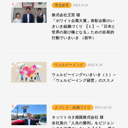
理念経営
2024.8.23
株式会社王宮 様
「ホワイト企業大賞」表彰企業のい
きいき組織づくり 【１】～「日本と
世界の架け橋となる」ための自発的
行動でいきいき （前半）
ウェルビーイング
2022.8.19
ウェルビーイング×いきいき（１）～
「ウェルビーイング経営」のススメ
人づくり・組織づくり
2024.10.25
ネッツトヨタ南国株式会社 様
全社員の「人生の勝利」をビジョン