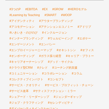
#3つのP
#EBITDA
#EX
#GROW
#HEROモデル
#Learning by Teaching
#SMART
#WOOP
#アイデンティティ
#アウターブランディング
#アコモデーション
#アテンションエコノミー
#アドリブ
#いきいき・のびのび
#インクルージョン
#インナーブランディング
#ウェルビーイング
#エポケー
#エンゲージメント
#エンパシー
#エンプロイージャーニーマップ
#オキシトシン
#オフィス
#オンボーディング
#ガラス張り経営
#キャリア・プラトー
#キャリアオーナーシップ
#グッド・サイクル
#クラウド型CRM
#クレド
#コーチング的支援
#コミュニケーション
#コラボレーション
#コラム
#コレクティブインパクト
#コンセプト
#サービス・クオリティ
#サービス・プロフィット・チェーン
#サービス改革
#サティスファクション・ミラー
#シェアード・リーダーシップ
#ジェンダーギャップ
#ジョブ・クラフティング
#セレンディピティ
#ダイバーシティ＆インクルージョン