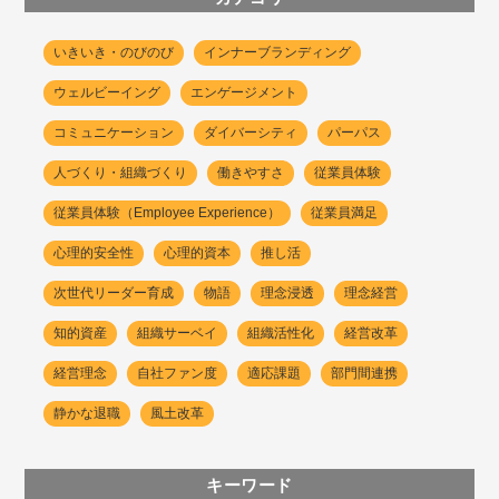
いきいき・のびのび
インナーブランディング
ウェルビーイング
エンゲージメント
コミュニケーション
ダイバーシティ
パーパス
人づくり・組織づくり
働きやすさ
従業員体験
従業員体験（Employee Experience）
従業員満足
心理的安全性
心理的資本
推し活
次世代リーダー育成
物語
理念浸透
理念経営
知的資産
組織サーベイ
組織活性化
経営改革
経営理念
自社ファン度
適応課題
部門間連携
静かな退職
風土改革
キーワード