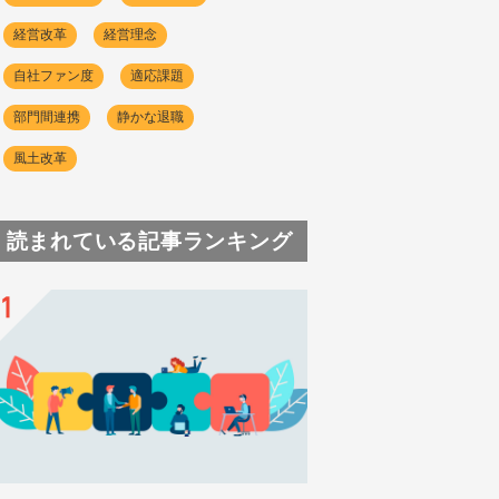
経営改革
経営理念
自社ファン度
適応課題
部門間連携
静かな退職
風土改革
読まれている記事ランキング