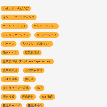
いきいき・のびのび
インナーブランディング
ウェルビーイング
エンゲージメント
コミュニケーション
ダイバーシティ
パーパス
人づくり・組織づくり
働きやすさ
従業員体験
従業員体験（Employee Experience）
従業員満足
心理的安全性
心理的資本
推し活
次世代リーダー育成
物語
理念浸透
理念経営
知的資産
組織サーベイ
組織活性化