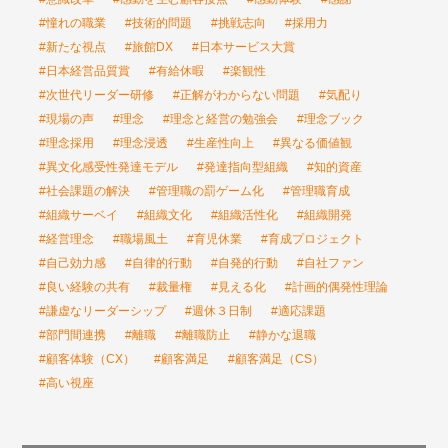
#憧れの職業
#技術的問題
#挑戦志向
#採用力
#新たな視点
#旅館DX
#日本サービス大賞
#日本経営品質賞
#有給休暇
#楽観性
#次世代リーダー研修
#正解がわからない問題
#気配り
#現場の声
#理念
#理念と経営の勉強会
#理念ブック
#理念採用
#理念浸透
#生産性向上
#異なる価値観
#異文化感受性発達モデル
#発達指向型組織
#知的資産
#社会課題の解決
#管理職の罰ゲーム化
#管理職育成
#組織サーベイ
#組織文化
#組織活性化
#組織開発
#経営理念
#職場風土
#育児休業
#育成プロジェクト
#自己効力感
#自律的行動
#自発的行動
#自社ファン
#良い経験の共有
#裁量権
#見える化
#計画的偶発性理論
#謙虚なリーダーシップ
#週休３日制
#適応課題
#部門間連携
#離職
#離職防止
#静かな退職
#顧客体験（CX）
#顧客満足
#顧客満足（CS）
#高い視座