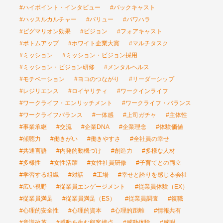
#ハイポイント・インタビュー
#バックキャスト
#ハッスルカルチャー
#バリュー
#パワハラ
#ピグマリオン効果
#ビジョン
#フォアキャスト
#ボトムアップ
#ホワイト企業大賞
#マルチタスク
#ミッション
#ミッション・ビジョン採用
#ミッション・ビジョン研修
#メンタルヘルス
#モチベーション
#ヨコのつながり
#リーダーシップ
#レジリエンス
#ロイヤリティ
#ワークインライフ
#ワークライフ・エンリッチメント
#ワークライフ・バランス
#ワークライフバランス
#一体感
#上司ガチャ
#主体性
#事業承継
#交流
#企業DNA
#企業理念
#体験価値
#傾聴力
#働きがい
#働きやすさ
#全社員の幸せ
#共通言語
#内発的動機づけ
#創造力
#多様な人材
#多様性
#女性活躍
#女性社員研修
#子育てとの両立
#学習する組織
#対話
#工場
#幸せと誇りを感じる会社
#広い視野
#従業員エンゲージメント
#従業員体験（EX）
#従業員満足
#従業員満足（ES）
#従業員調査
#復職
#心理的安全性
#心理的資本
#心理的距離
#情報共有
#意識改革
#感動を生む顧客接点
#感動体験
#感謝