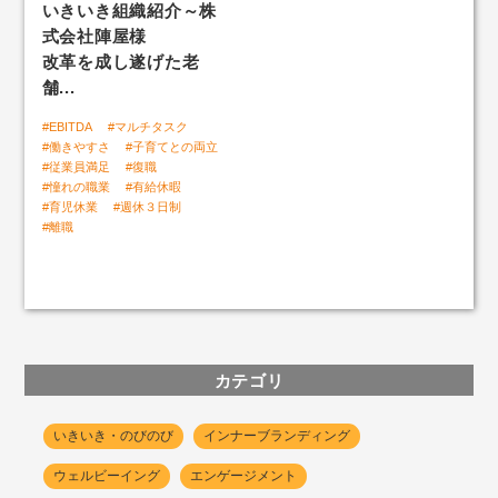
いきいき組織紹介～株
式会社陣屋様
「自社ファン度」組織サーベイ
改革を成し遂げた老
舗...
#EBITDA
#マルチタスク
いきいきLABトップ
#働きやすさ
#子育てとの両立
#従業員満足
#復職
人と組織のいきいき好循環
#憧れの職業
#有給休暇
#育児休業
#週休３日制
#離職
カテゴリ
いきいき・のびのび
インナーブランディング
ウェルビーイング
エンゲージメント