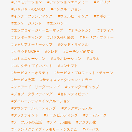
#アコモデーション
#アテンションエコノミー
#アドリブ
#いきいき・のびのび
#インクルージョン
#インナーブランディング
#ウェルビーイング
#エポケー
#エンゲージメント
#エンパシー
#エンプロイージャーニーマップ
#オキシトシン
#オフィス
#オンボーディング
#ガラス張り経営
#キャリア・プラトー
#キャリアオーナーシップ
#グッド・サイクル
#クラウド型CRM
#クレド
#コーチング的支援
#コミュニケーション
#コラボレーション
#コラム
#コレクティブインパクト
#コンセプト
#サービス・クオリティ
#サービス・プロフィット・チェーン
#サービス改革
#サティスファクション・ミラー
#シェアード・リーダーシップ
#ジェンダーギャップ
#ジョブ・クラフティング
#セレンディピティ
#ダイバーシティ＆インクルージョン
#タウンホールミーティング
#タックマンモデル
#タッチポイント
#チームビルディング
#チームワーク
#テーブル下の会話
#ティール組織
#デジタル化
#トランザクティブ・メモリー・システム
#パーパス