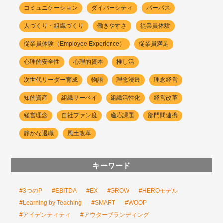
コミュニケーション
ダイバーシティ
パーパス
人づくり・組織づくり
働きやすさ
従業員体験
従業員体験（Employee Experience）
従業員満足
心理的安全性
心理的資本
推し活
次世代リーダー育成
物語
理念浸透
理念経営
知的資産
組織サーベイ
組織活性化
経営改革
経営理念
自社ファン度
適応課題
部門間連携
静かな退職
風土改革
キーワード
#3つのP
#EBITDA
#EX
#GROW
#HEROモデル
#Learning by Teaching
#SMART
#WOOP
#アイデンティティ
#アウターブランディング