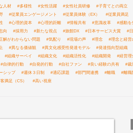
な人材
#多様性
#女性活躍
#女性社員研修
#子育てとの両立
野
#従業員エンゲージメント
#従業員体験（EX）
#従業員満足
性
#心理的資本
#心理的距離
#情報共有
#意識改革
#感動を
志向
#採用力
#新たな視点
#旅館DX
#日本サービス大賞
#
#正解がわからない問題
#気配り
#現場の声
#理念
#理念と経営
上
#異なる価値観
#異文化感受性発達モデル
#発達指向型組織
#組織サーベイ
#組織文化
#組織活性化
#組織開発
#経営理
#自律的行動
#自発的行動
#自社ファン
#良い経験の共有
#裁
ーシップ
#週休３日制
#適応課題
#部門間連携
#離職
#離職
顧客満足（CS）
#高い視座