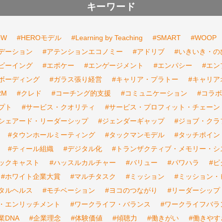
キーワード
OW
#HEROモデル
#Learning by Teaching
#SMART
#WOOP
デーション
#アテンションエコノミー
#アドリブ
#いきいき・の
ビーイング
#エポケー
#エンゲージメント
#エンパシー
#エ
ボーディング
#ガラス張り経営
#キャリア・プラトー
#キャリア
RM
#クレド
#コーチング的支援
#コミュニケーション
#コラ
プト
#サービス・クオリティ
#サービス・プロフィット・チェーン
#シェアード・リーダーシップ
#ジェンダーギャップ
#ジョブ・クラ
#タウンホールミーティング
#タックマンモデル
#タッチポイン
#ティール組織
#デジタル化
#トランザクティブ・メモリー・シ
バックキャスト
#ハッスルカルチャー
#バリュー
#パワハラ
#
#ホワイト企業大賞
#マルチタスク
#ミッション
#ミッション・
タルヘルス
#モチベーション
#ヨコのつながり
#リーダーシップ
・エンリッチメント
#ワークライフ・バランス
#ワークライフバラ
業DNA
#企業理念
#体験価値
#傾聴力
#働きがい
#働きやす