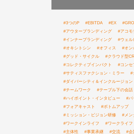
#3つのP
#EBITDA
#EX
#GR
#アウターブランディング
#アコモ
#インナーブランディング
#ウェル
#オキシトシン
#オフィス
#オン
#グッド・サイクル
#クラウド型C
#コレクティブインパクト
#コンセ
#サティスファクション・ミラー
#ダイバーシティ＆インクルージョン
#チームワーク
#テーブル下の会話
#ハイポイント・インタビュー
#
#フォアキャスト
#ボトムアップ
#ミッション・ビジョン研修
#メン
#ワークインライフ
#ワークライフ
#主体性
#事業承継
#交流
#企