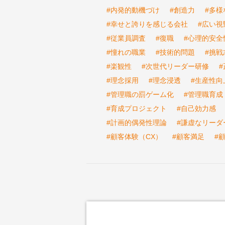
#内発的動機づけ
#創造力
#多様
#幸せと誇りを感じる会社
#広い視
#従業員調査
#復職
#心理的安全
#憧れの職業
#技術的問題
#挑戦
#楽観性
#次世代リーダー研修
#理念採用
#理念浸透
#生産性向
#管理職の罰ゲーム化
#管理職育成
#育成プロジェクト
#自己効力感
#計画的偶発性理論
#謙虚なリーダ
#顧客体験（CX）
#顧客満足
#