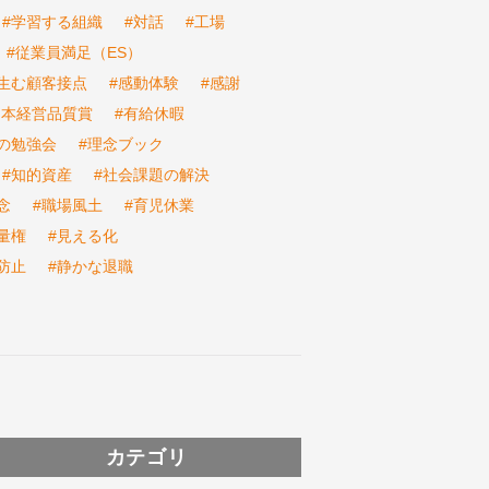
#学習する組織
#対話
#工場
#従業員満足（ES）
生む顧客接点
#感動体験
#感謝
日本経営品質賞
#有給休暇
の勉強会
#理念ブック
#知的資産
#社会課題の解決
念
#職場風土
#育児休業
量権
#見える化
防止
#静かな退職
カテゴリ