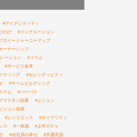
#アイデンティティ
びのび
#インクルージョン
ンプロイージャーニーマップ
オーナーシップ
ボレーション
#コラム
#サービス改革
フティング
#セレンディピティ
ト
#チームビルディング
ステム
#パーパス
ピグマリオン効果
#ビジョン
ビジョン採用
#レジリエンス
#ロイヤリティ
ンス
#一体感
#上司ガチャ
さ
#全社員の幸せ
#共通言語