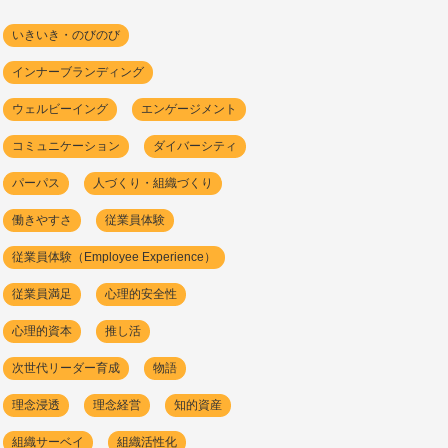
いきいき・のびのび
インナーブランディング
ウェルビーイング
エンゲージメント
コミュニケーション
ダイバーシティ
パーパス
人づくり・組織づくり
働きやすさ
従業員体験
従業員体験（Employee Experience）
従業員満足
心理的安全性
心理的資本
推し活
次世代リーダー育成
物語
理念浸透
理念経営
知的資産
組織サーベイ
組織活性化