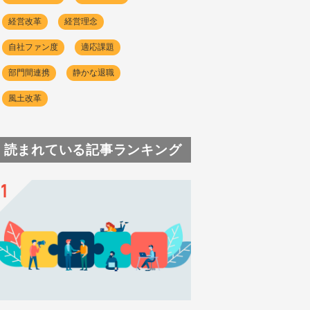
経営改革
経営理念
自社ファン度
適応課題
部門間連携
静かな退職
風土改革
読まれている記事ランキング