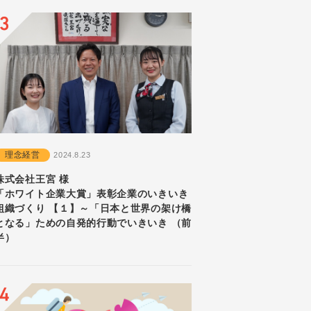
理念経営
2024.8.23
株式会社王宮 様
「ホワイト企業大賞」表彰企業のいきいき
組織づくり 【１】～「日本と世界の架け橋
となる」ための自発的行動でいきいき （前
半）