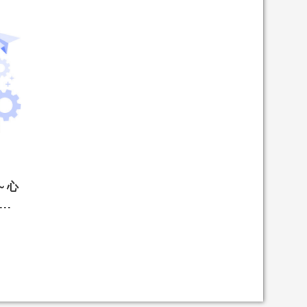
～心
..