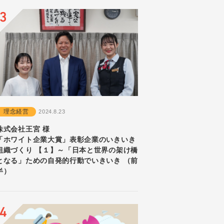
理念経営
2024.8.23
株式会社王宮 様
「ホワイト企業大賞」表彰企業のいきいき
組織づくり 【１】～「日本と世界の架け橋
となる」ための自発的行動でいきいき （前
半）