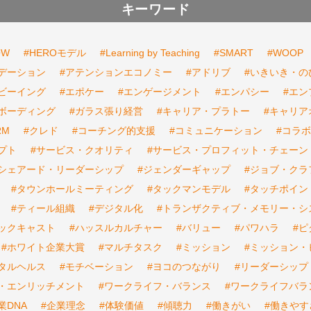
キーワード
OW
#HEROモデル
#Learning by Teaching
#SMART
#WOOP
デーション
#アテンションエコノミー
#アドリブ
#いきいき・の
ビーイング
#エポケー
#エンゲージメント
#エンパシー
#エ
ボーディング
#ガラス張り経営
#キャリア・プラトー
#キャリア
RM
#クレド
#コーチング的支援
#コミュニケーション
#コラ
プト
#サービス・クオリティ
#サービス・プロフィット・チェーン
#シェアード・リーダーシップ
#ジェンダーギャップ
#ジョブ・クラ
#タウンホールミーティング
#タックマンモデル
#タッチポイン
#ティール組織
#デジタル化
#トランザクティブ・メモリー・シ
バックキャスト
#ハッスルカルチャー
#バリュー
#パワハラ
#
#ホワイト企業大賞
#マルチタスク
#ミッション
#ミッション・
タルヘルス
#モチベーション
#ヨコのつながり
#リーダーシップ
・エンリッチメント
#ワークライフ・バランス
#ワークライフバラ
業DNA
#企業理念
#体験価値
#傾聴力
#働きがい
#働きやす