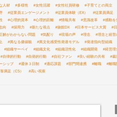
な人材
#多様性
#女性活躍
#女性社員研修
#子育てとの両立
野
#従業員エンゲージメント
#従業員体験（EX）
#従業員満足
性
#心理的資本
#心理的距離
#情報共有
#意識改革
#感動を
志向
#採用力
#新たな視点
#旅館DX
#日本サービス大賞
#
#正解がわからない問題
#気配り
#現場の声
#理念
#理念と経営
上
#異なる価値観
#異文化感受性発達モデル
#発達指向型組織
#組織サーベイ
#組織文化
#組織活性化
#組織開発
#経営理
#自律的行動
#自発的行動
#自社ファン
#良い経験の共有
#裁
ーシップ
#週休３日制
#適応課題
#部門間連携
#離職
#離職
顧客満足（CS）
#高い視座