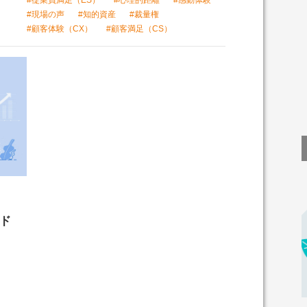
#現場の声
#知的資産
#裁量権
#顧客体験（CX）
#顧客満足（CS）
ード