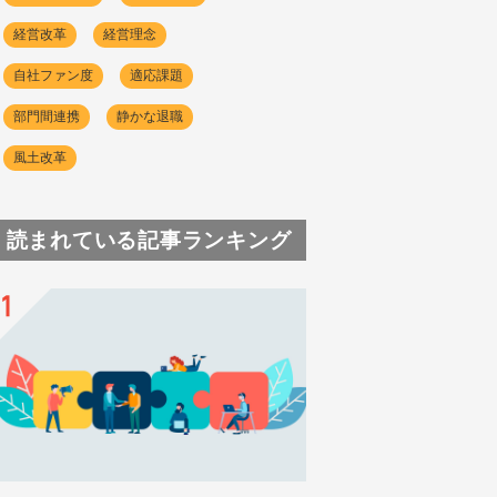
経営改革
経営理念
自社ファン度
適応課題
部門間連携
静かな退職
風土改革
読まれている記事ランキング