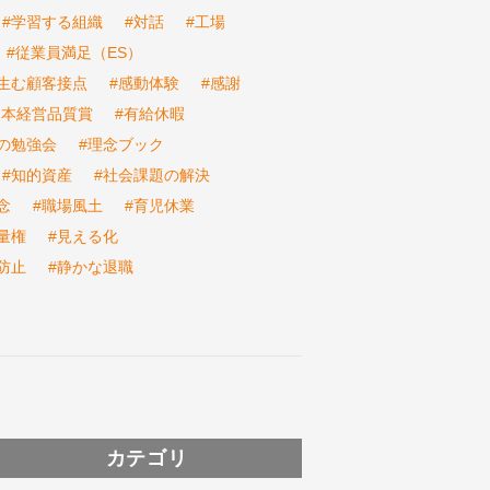
#学習する組織
#対話
#工場
#従業員満足（ES）
生む顧客接点
#感動体験
#感謝
日本経営品質賞
#有給休暇
の勉強会
#理念ブック
#知的資産
#社会課題の解決
念
#職場風土
#育児休業
量権
#見える化
防止
#静かな退職
カテゴリ