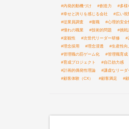
#内発的動機づけ
#創造力
#多様
#幸せと誇りを感じる会社
#広い視
#従業員調査
#復職
#心理的安全
#憧れの職業
#技術的問題
#挑戦
#楽観性
#次世代リーダー研修
#理念採用
#理念浸透
#生産性向
#管理職の罰ゲーム化
#管理職育成
#育成プロジェクト
#自己効力感
#計画的偶発性理論
#謙虚なリーダ
#顧客体験（CX）
#顧客満足
#