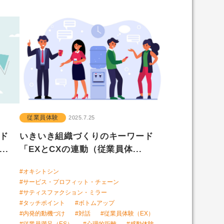
従業員体験
2025.7.25
ード
いきいき組織づくりのキーワード
..
「EXとCXの連動（従業員体...
#オキシトシン
#サービス・プロフィット・チェーン
#サティスファクション・ミラー
#タッチポイント
#ボトムアップ
#内発的動機づけ
#対話
#従業員体験（EX）
#従業員満足（ES）
#心理的距離
#感動体験