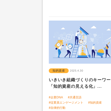
知的資産
2025.4.30
いきいき組織づくりのキーワ
「知的資産の見える化」...
#企業DNA
#共通言語
#従業員エンゲージメント
#知的資産
#自律的行動