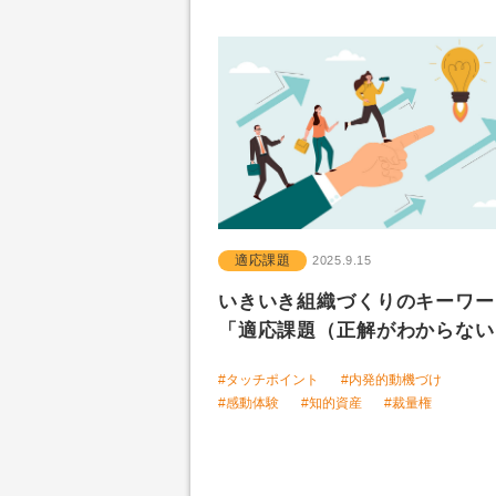
適応課題
2025.9.15
いきいき組織づくりのキーワ
「適応課題（正解がわからない.
#タッチポイント
#内発的動機づけ
#感動体験
#知的資産
#裁量権