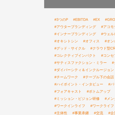
#3つのP
#EBITDA
#EX
#GR
#アウターブランディング
#アコモ
#インナーブランディング
#ウェル
#オキシトシン
#オフィス
#オン
#グッド・サイクル
#クラウド型C
#コレクティブインパクト
#コンセ
#サティスファクション・ミラー
#ダイバーシティ＆インクルージョン
#チームワーク
#テーブル下の会話
#ハイポイント・インタビュー
#
#フォアキャスト
#ボトムアップ
#ミッション・ビジョン研修
#メン
#ワークインライフ
#ワークライフ
#主体性
#事業承継
#交流
#企