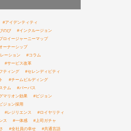
#アイデンティティ
びのび
#インクルージョン
ンプロイージャーニーマップ
オーナーシップ
ボレーション
#コラム
#サービス改革
フティング
#セレンディピティ
ト
#チームビルディング
ステム
#パーパス
ピグマリオン効果
#ビジョン
ビジョン採用
#レジリエンス
#ロイヤリティ
ンス
#一体感
#上司ガチャ
さ
#全社員の幸せ
#共通言語