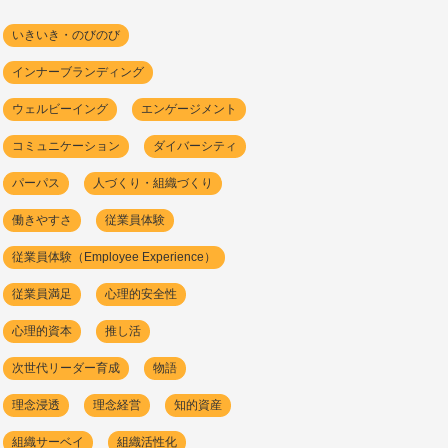
いきいき・のびのび
インナーブランディング
ウェルビーイング
エンゲージメント
コミュニケーション
ダイバーシティ
パーパス
人づくり・組織づくり
働きやすさ
従業員体験
従業員体験（Employee Experience）
従業員満足
心理的安全性
心理的資本
推し活
次世代リーダー育成
物語
理念浸透
理念経営
知的資産
組織サーベイ
組織活性化