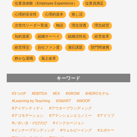
従業員体験（Employee Experience）
従業員満足
心理的安全性
心理的資本
推し活
次世代リーダー育成
物語
理念浸透
理念経営
知的資産
組織サーベイ
組織活性化
経営改革
経営理念
自社ファン度
適応課題
部門間連携
静かな退職
風土改革
キーワード
#3つのP
#EBITDA
#EX
#GROW
#HEROモデル
#Learning by Teaching
#SMART
#WOOP
#アイデンティティ
#アウターブランディング
#アコモデーション
#アテンションエコノミー
#アドリブ
#いきいき・のびのび
#インクルージョン
#インナーブランディング
#ウェルビーイング
#エポケー