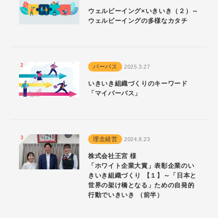
ウェルビーイング×いきいき（２）～
ウェルビーイングの多様なカタチ
パーパス
2025.3.27
いきいき組織づくりのキーワード
「マイパーパス」
理念経営
2024.8.23
株式会社王宮 様
「ホワイト企業大賞」表彰企業のい
きいき組織づくり 【１】～「日本と
世界の架け橋となる」ための自発的
行動でいきいき （前半）