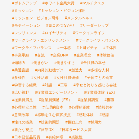
#ボトムアップ
#ホワイト企業大賞
#マルチタスク
#ミッション
#ミッション・ビジョン採用
#ミッション・ビジョン研修
#メンタルヘルス
#モチベーション
#ヨコのつながり
#リーダーシップ
#レジリエンス
#ロイヤリティ
#ワークインライフ
#ワークライフ・エンリッチメント
#ワークライフ・バランス
#ワークライフバランス
#一体感
#上司ガチャ
#主体性
#事業承継
#交流
#企業DNA
#企業理念
#体験価値
#傾聴力
#働きがい
#働きやすさ
#全社員の幸せ
#共通言語
#内発的動機づけ
#創造力
#多様な人材
#多様性
#女性活躍
#女性社員研修
#子育てとの両立
#学習する組織
#対話
#工場
#幸せと誇りを感じる会社
#広い視野
#従業員エンゲージメント
#従業員体験（EX）
#従業員満足
#従業員満足（ES）
#従業員調査
#復職
#心理的安全性
#心理的資本
#心理的距離
#情報共有
#意識改革
#感動を生む顧客接点
#感動体験
#感謝
#憧れの職業
#技術的問題
#挑戦志向
#採用力
#新たな視点
#旅館DX
#日本サービス大賞
#日本経営品質賞
#有給休暇
#楽観性