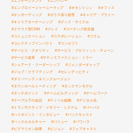
#エンゲージメント
#エンパシー
#エンプロイージャーニーマップ
#オキシトシン
#オフィス
#オンボーディング
#ガラス張り経営
#キャリア・プラトー
#キャリアオーナーシップ
#グッド・サイクル
#クラウド型CRM
#クレド
#コーチング的支援
#コミュニケーション
#コラボレーション
#コラム
#コレクティブインパクト
#コンセプト
#サービス・クオリティ
#サービス・プロフィット・チェーン
#サービス改革
#サティスファクション・ミラー
#シェアード・リーダーシップ
#ジェンダーギャップ
#ジョブ・クラフティング
#セレンディピティ
#ダイバーシティ＆インクルージョン
#タウンホールミーティング
#タックマンモデル
#タッチポイント
#チームビルディング
#チームワーク
#テーブル下の会話
#ティール組織
#デジタル化
#トランザクティブ・メモリー・システム
#パーパス
#ハイポイント・インタビュー
#バックキャスト
#ハッスルカルチャー
#バリュー
#パワハラ
#ピグマリオン効果
#ビジョン
#フォアキャスト