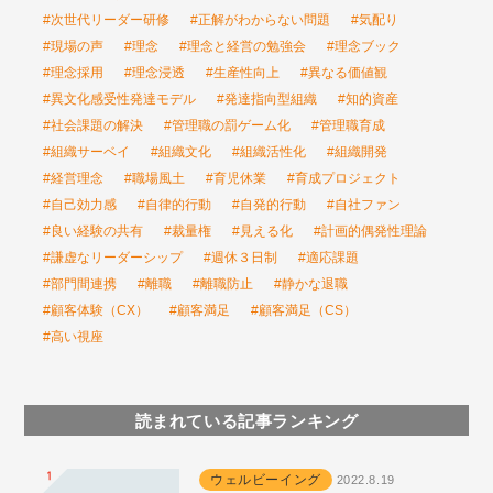
#次世代リーダー研修
#正解がわからない問題
#気配り
#現場の声
#理念
#理念と経営の勉強会
#理念ブック
#理念採用
#理念浸透
#生産性向上
#異なる価値観
#異文化感受性発達モデル
#発達指向型組織
#知的資産
#社会課題の解決
#管理職の罰ゲーム化
#管理職育成
#組織サーベイ
#組織文化
#組織活性化
#組織開発
#経営理念
#職場風土
#育児休業
#育成プロジェクト
#自己効力感
#自律的行動
#自発的行動
#自社ファン
#良い経験の共有
#裁量権
#見える化
#計画的偶発性理論
#謙虚なリーダーシップ
#週休３日制
#適応課題
#部門間連携
#離職
#離職防止
#静かな退職
#顧客体験（CX）
#顧客満足
#顧客満足（CS）
#高い視座
読まれている記事ランキング
ウェルビーイング
2022.8.19