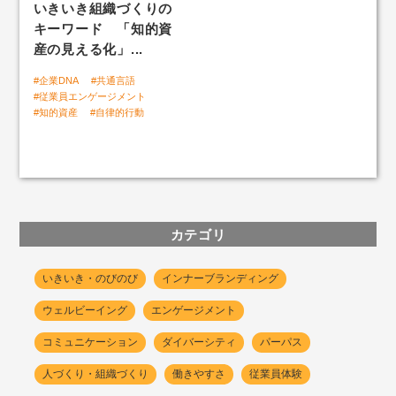
いきいき組織づくりの
キーワード 「知的資
「自社ファン度」組織サーベイ
産の見える化」...
#企業DNA
#共通言語
#従業員エンゲージメント
いきいきLABトップ
#知的資産
#自律的行動
人と組織のいきいき好循環
カテゴリ
いきいき・のびのび
インナーブランディング
ウェルビーイング
エンゲージメント
コミュニケーション
ダイバーシティ
パーパス
人づくり・組織づくり
働きやすさ
従業員体験