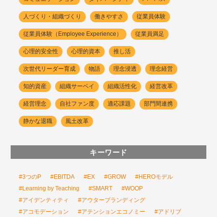
人づくり・組織づくり
働きやすさ
従業員体験
従業員体験（Employee Experience）
従業員満足
心理的安全性
心理的資本
推し活
次世代リーダー育成
物語
理念浸透
理念経営
知的資産
組織サーベイ
組織活性化
経営改革
経営理念
自社ファン度
適応課題
部門間連携
静かな退職
風土改革
キーワード
#3つのP
#EBITDA
#EX
#GROW
#HEROモデル
#Learning by Teaching
#SMART
#WOOP
#アイデンティティ
#アウターブランディング
#アコモデーション
#アテンションエコノミー
#アドリブ