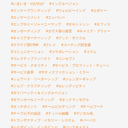
#いきいき・のびのび
#インクルージョン
#インナーブランディング
#ウェルビーイング
#エポケー
#エンゲージメント
#エンパシー
#エンプロイージャーニーマップ
#オキシトシン
#オフィス
#オンボーディング
#ガラス張り経営
#キャリア・プラトー
#キャリアオーナーシップ
#グッド・サイクル
#クラウド型CRM
#クレド
#コーチング的支援
#コミュニケーション
#コラボレーション
#コラム
#コレクティブインパクト
#コンセプト
#サービス・クオリティ
#サービス・プロフィット・チェーン
#サービス改革
#サティスファクション・ミラー
#シェアード・リーダーシップ
#ジェンダーギャップ
#ジョブ・クラフティング
#セレンディピティ
#ダイバーシティ＆インクルージョン
#タウンホールミーティング
#タックマンモデル
#タッチポイント
#チームビルディング
#チームワーク
#テーブル下の会話
#ティール組織
#デジタル化
#トランザクティブ・メモリー・システム
#パーパス
#ハイポイント・インタビュー
#バックキャスト