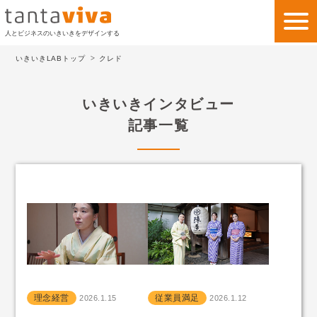
人とビジネスのいきいきをデザインする
いきいきLABトップ
クレド
私たちの考え方
いきいきインタビュー
私たちのビジネス
記事一覧
サービス
事例紹介
会社情報
いきいきLAB
お問い合わせ
理念経営
従業員満足
2026.1.15
2026.1.12