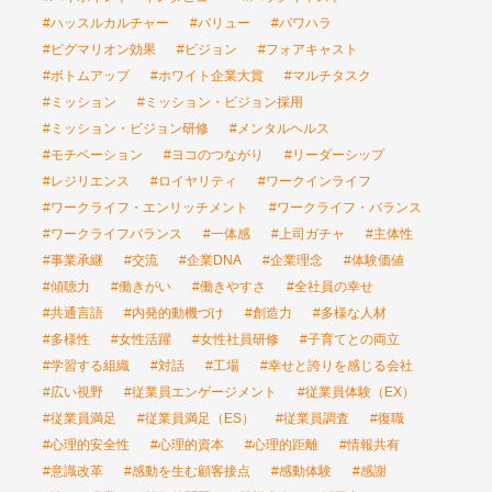
#ハッスルカルチャー
#バリュー
#パワハラ
#ピグマリオン効果
#ビジョン
#フォアキャスト
#ボトムアップ
#ホワイト企業大賞
#マルチタスク
#ミッション
#ミッション・ビジョン採用
#ミッション・ビジョン研修
#メンタルヘルス
#モチベーション
#ヨコのつながり
#リーダーシップ
#レジリエンス
#ロイヤリティ
#ワークインライフ
#ワークライフ・エンリッチメント
#ワークライフ・バランス
#ワークライフバランス
#一体感
#上司ガチャ
#主体性
#事業承継
#交流
#企業DNA
#企業理念
#体験価値
#傾聴力
#働きがい
#働きやすさ
#全社員の幸せ
#共通言語
#内発的動機づけ
#創造力
#多様な人材
#多様性
#女性活躍
#女性社員研修
#子育てとの両立
#学習する組織
#対話
#工場
#幸せと誇りを感じる会社
#広い視野
#従業員エンゲージメント
#従業員体験（EX）
#従業員満足
#従業員満足（ES）
#従業員調査
#復職
#心理的安全性
#心理的資本
#心理的距離
#情報共有
#意識改革
#感動を生む顧客接点
#感動体験
#感謝