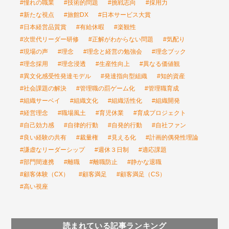
#憧れの職業
#技術的問題
#挑戦志向
#採用力
#新たな視点
#旅館DX
#日本サービス大賞
#日本経営品質賞
#有給休暇
#楽観性
#次世代リーダー研修
#正解がわからない問題
#気配り
#現場の声
#理念
#理念と経営の勉強会
#理念ブック
#理念採用
#理念浸透
#生産性向上
#異なる価値観
#異文化感受性発達モデル
#発達指向型組織
#知的資産
#社会課題の解決
#管理職の罰ゲーム化
#管理職育成
#組織サーベイ
#組織文化
#組織活性化
#組織開発
#経営理念
#職場風土
#育児休業
#育成プロジェクト
#自己効力感
#自律的行動
#自発的行動
#自社ファン
#良い経験の共有
#裁量権
#見える化
#計画的偶発性理論
#謙虚なリーダーシップ
#週休３日制
#適応課題
#部門間連携
#離職
#離職防止
#静かな退職
#顧客体験（CX）
#顧客満足
#顧客満足（CS）
#高い視座
読まれている記事ランキング