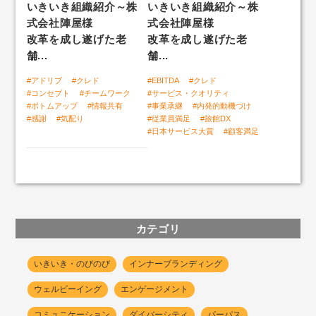
いきいき組織紹介～株
いきいき組織紹介～株
式会社陣屋様
式会社陣屋様
「自社ファン度」組織サーベイ
改革を成し遂げた老
改革を成し遂げた老
舗...
舗...
#アドリブ
#クレド
#EBITDA
#クレド
いきいきLABトップ
#コンセプト
#チームワーク
#サービス・クオリティ
#ボトムアップ
#情報共有
#事業承継
#内発的動機づけ
人と組織のいきいき好循環
#感謝
#気配り
#従業員満足
#旅館DX
#日本サービス大賞
#顧客満足
カテゴリ
いきいき・のびのび
インナーブランディング
ウェルビーイング
エンゲージメント
コミュニケーション
ダイバーシティ
パーパス