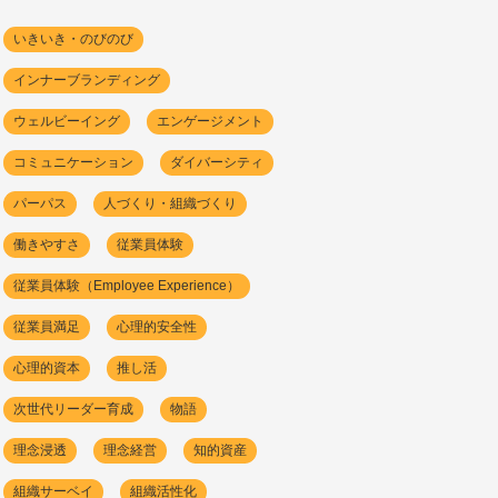
いきいき・のびのび
インナーブランディング
ウェルビーイング
エンゲージメント
コミュニケーション
ダイバーシティ
パーパス
人づくり・組織づくり
働きやすさ
従業員体験
従業員体験（Employee Experience）
従業員満足
心理的安全性
心理的資本
推し活
次世代リーダー育成
物語
理念浸透
理念経営
知的資産
組織サーベイ
組織活性化