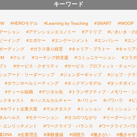
キーワード
OW
#HEROモデル
#Learning by Teaching
#SMART
#WOOP
デーション
#アテンションエコノミー
#アドリブ
#いきいき・の
ビーイング
#エポケー
#エンゲージメント
#エンパシー
#エ
ボーディング
#ガラス張り経営
#キャリア・プラトー
#キャリア
RM
#クレド
#コーチング的支援
#コミュニケーション
#コラ
プト
#サービス・クオリティ
#サービス・プロフィット・チェーン
#シェアード・リーダーシップ
#ジェンダーギャップ
#ジョブ・クラ
#タウンホールミーティング
#タックマンモデル
#タッチポイン
#ティール組織
#デジタル化
#トランザクティブ・メモリー・シ
バックキャスト
#ハッスルカルチャー
#バリュー
#パワハラ
#
#ホワイト企業大賞
#マルチタスク
#ミッション
#ミッション・
タルヘルス
#モチベーション
#ヨコのつながり
#リーダーシップ
・エンリッチメント
#ワークライフ・バランス
#ワークライフバラ
業DNA
#企業理念
#体験価値
#傾聴力
#働きがい
#働きやす