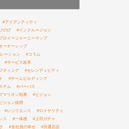
#アイデンティティ
びのび
#インクルージョン
ンプロイージャーニーマップ
オーナーシップ
ボレーション
#コラム
#サービス改革
フティング
#セレンディピティ
ト
#チームビルディング
ステム
#パーパス
ピグマリオン効果
#ビジョン
ビジョン採用
#レジリエンス
#ロイヤリティ
ンス
#一体感
#上司ガチャ
さ
#全社員の幸せ
#共通言語