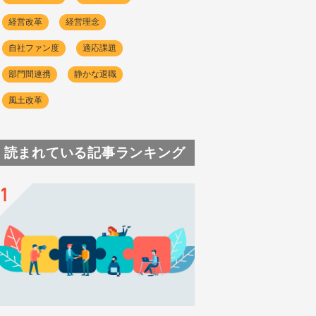
経営改革
経営理念
自社ファン度
適応課題
部門間連携
静かな退職
風土改革
読まれている記事ランキング