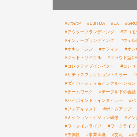
#3つのP
#EBITDA
#EX
#GR
#アウターブランディング
#アコモ
#インナーブランディング
#ウェル
#オキシトシン
#オフィス
#オン
#グッド・サイクル
#クラウド型C
#コレクティブインパクト
#コンセ
#サティスファクション・ミラー
#ダイバーシティ＆インクルージョン
#チームワーク
#テーブル下の会話
#ハイポイント・インタビュー
#
#フォアキャスト
#ボトムアップ
#ミッション・ビジョン研修
#メン
#ワークインライフ
#ワークライフ
#主体性
#事業承継
#交流
#企