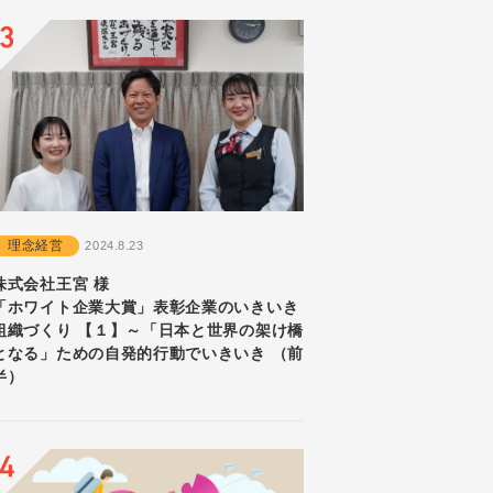
理念経営
2024.8.23
株式会社王宮 様
「ホワイト企業大賞」表彰企業のいきいき
組織づくり 【１】～「日本と世界の架け橋
となる」ための自発的行動でいきいき （前
半）