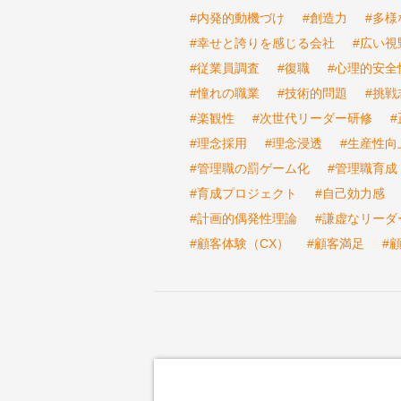
#内発的動機づけ
#創造力
#多様
#幸せと誇りを感じる会社
#広い視
#従業員調査
#復職
#心理的安全
#憧れの職業
#技術的問題
#挑戦
#楽観性
#次世代リーダー研修
#理念採用
#理念浸透
#生産性向
#管理職の罰ゲーム化
#管理職育成
#育成プロジェクト
#自己効力感
#計画的偶発性理論
#謙虚なリーダ
#顧客体験（CX）
#顧客満足
#