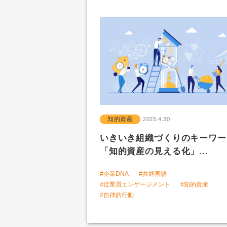
知的資産
2025.4.30
いきいき組織づくりのキーワ
「知的資産の見える化」...
#企業DNA
#共通言語
#従業員エンゲージメント
#知的資産
#自律的行動