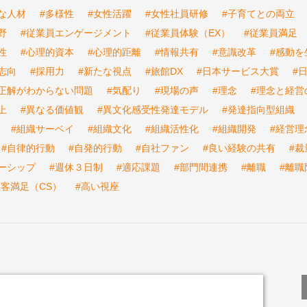
な人材
#多様性
#女性活躍
#女性社員研修
#子育てとの両立
野
#従業員エンゲージメント
#従業員体験（EX）
#従業員満足
性
#心理的資本
#心理的距離
#情報共有
#意識改革
#感動を
志向
#採用力
#新たな視点
#旅館DX
#日本サービス大賞
#
#正解がわからない問題
#気配り
#現場の声
#理念
#理念と経営
上
#異なる価値観
#異文化感受性発達モデル
#発達指向型組織
#組織サーベイ
#組織文化
#組織活性化
#組織開発
#経営理
#自律的行動
#自発的行動
#自社ファン
#良い経験の共有
#裁
ーシップ
#週休３日制
#適応課題
#部門間連携
#離職
#離職
顧客満足（CS）
#高い視座