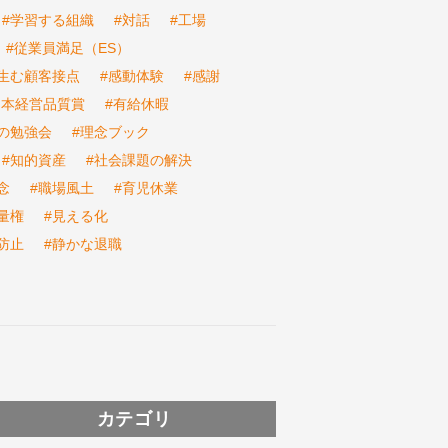
#学習する組織
#対話
#工場
#従業員満足（ES）
生む顧客接点
#感動体験
#感謝
日本経営品質賞
#有給休暇
の勉強会
#理念ブック
#知的資産
#社会課題の解決
念
#職場風土
#育児休業
量権
#見える化
防止
#静かな退職
カテゴリ