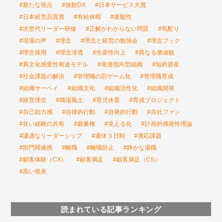
#新たな視点
#旅館DX
#日本サービス大賞
#日本経営品質賞
#有給休暇
#楽観性
#次世代リーダー研修
#正解がわからない問題
#気配り
#現場の声
#理念
#理念と経営の勉強会
#理念ブック
#理念採用
#理念浸透
#生産性向上
#異なる価値観
#異文化感受性発達モデル
#発達指向型組織
#知的資産
#社会課題の解決
#管理職の罰ゲーム化
#管理職育成
#組織サーベイ
#組織文化
#組織活性化
#組織開発
#経営理念
#職場風土
#育児休業
#育成プロジェクト
#自己効力感
#自律的行動
#自発的行動
#自社ファン
#良い経験の共有
#裁量権
#見える化
#計画的偶発性理論
#謙虚なリーダーシップ
#週休３日制
#適応課題
#部門間連携
#離職
#離職防止
#静かな退職
#顧客体験（CX）
#顧客満足
#顧客満足（CS）
#高い視座
読まれている記事ランキング