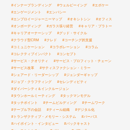
#インナーブランディング
#ウェルビーイング
#エポケー
#エンゲージメント
#エンパシー
#エンプロイージャーニーマップ
#オキシトシン
#オフィス
#オンボーディング
#ガラス張り経営
#キャリア・プラトー
#キャリアオーナーシップ
#グッド・サイクル
#クラウド型CRM
#クレド
#コーチング的支援
#コミュニケーション
#コラボレーション
#コラム
#コレクティブインパクト
#コンセプト
#サービス・クオリティ
#サービス・プロフィット・チェーン
#サービス改革
#サティスファクション・ミラー
#シェアード・リーダーシップ
#ジェンダーギャップ
#ジョブ・クラフティング
#セレンディピティ
#ダイバーシティ＆インクルージョン
#タウンホールミーティング
#タックマンモデル
#タッチポイント
#チームビルディング
#チームワーク
#テーブル下の会話
#ティール組織
#デジタル化
#トランザクティブ・メモリー・システム
#パーパス
#ハイポイント・インタビュー
#バックキャスト