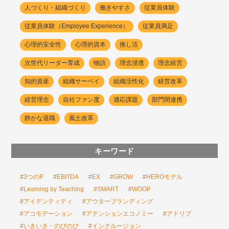
人づくり・組織づくり
働きやすさ
従業員体験
従業員体験（Employee Experience）
従業員満足
心理的安全性
心理的資本
推し活
次世代リーダー育成
物語
理念浸透
理念経営
知的資産
組織サーベイ
組織活性化
経営改革
経営理念
自社ファン度
適応課題
部門間連携
静かな退職
風土改革
キーワード
#3つのP
#EBITDA
#EX
#GROW
#HEROモデル
#Learning by Teaching
#SMART
#WOOP
#アイデンティティ
#アウターブランディング
#アコモデーション
#アテンションエコノミー
#アドリブ
#いきいき・のびのび
#インクルージョン