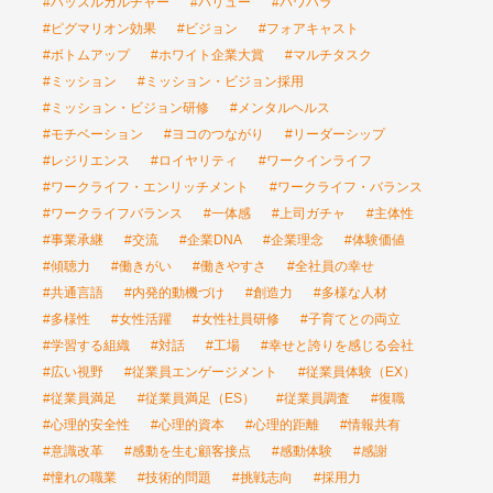
#ハッスルカルチャー
#バリュー
#パワハラ
#ピグマリオン効果
#ビジョン
#フォアキャスト
#ボトムアップ
#ホワイト企業大賞
#マルチタスク
#ミッション
#ミッション・ビジョン採用
#ミッション・ビジョン研修
#メンタルヘルス
#モチベーション
#ヨコのつながり
#リーダーシップ
#レジリエンス
#ロイヤリティ
#ワークインライフ
#ワークライフ・エンリッチメント
#ワークライフ・バランス
#ワークライフバランス
#一体感
#上司ガチャ
#主体性
#事業承継
#交流
#企業DNA
#企業理念
#体験価値
#傾聴力
#働きがい
#働きやすさ
#全社員の幸せ
#共通言語
#内発的動機づけ
#創造力
#多様な人材
#多様性
#女性活躍
#女性社員研修
#子育てとの両立
#学習する組織
#対話
#工場
#幸せと誇りを感じる会社
#広い視野
#従業員エンゲージメント
#従業員体験（EX）
#従業員満足
#従業員満足（ES）
#従業員調査
#復職
#心理的安全性
#心理的資本
#心理的距離
#情報共有
#意識改革
#感動を生む顧客接点
#感動体験
#感謝
#憧れの職業
#技術的問題
#挑戦志向
#採用力