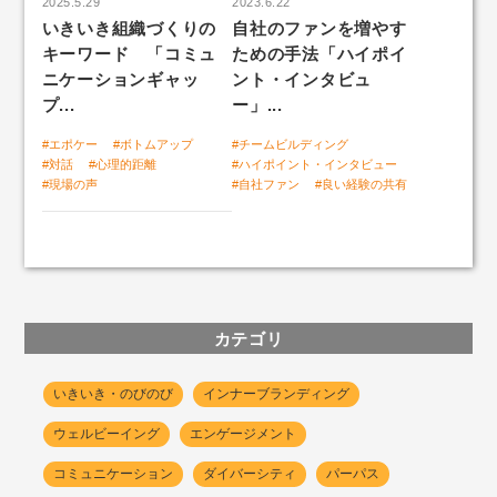
2025.5.29
2023.6.22
いきいき組織づくりの
自社のファンを増やす
「自社ファン度」組織サーベイ
キーワード 「コミュ
ための手法「ハイポイ
ニケーションギャッ
ント・インタビュ
プ...
ー」...
いきいきLABトップ
#エポケー
#ボトムアップ
#チームビルディング
#対話
#心理的距離
#ハイポイント・インタビュー
人と組織のいきいき好循環
#現場の声
#自社ファン
#良い経験の共有
カテゴリ
いきいき・のびのび
インナーブランディング
ウェルビーイング
エンゲージメント
コミュニケーション
ダイバーシティ
パーパス