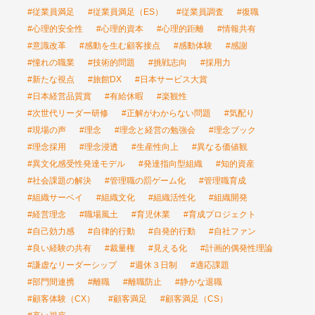
#従業員満足
#従業員満足（ES）
#従業員調査
#復職
#心理的安全性
#心理的資本
#心理的距離
#情報共有
#意識改革
#感動を生む顧客接点
#感動体験
#感謝
#憧れの職業
#技術的問題
#挑戦志向
#採用力
#新たな視点
#旅館DX
#日本サービス大賞
#日本経営品質賞
#有給休暇
#楽観性
#次世代リーダー研修
#正解がわからない問題
#気配り
#現場の声
#理念
#理念と経営の勉強会
#理念ブック
#理念採用
#理念浸透
#生産性向上
#異なる価値観
#異文化感受性発達モデル
#発達指向型組織
#知的資産
#社会課題の解決
#管理職の罰ゲーム化
#管理職育成
#組織サーベイ
#組織文化
#組織活性化
#組織開発
#経営理念
#職場風土
#育児休業
#育成プロジェクト
#自己効力感
#自律的行動
#自発的行動
#自社ファン
#良い経験の共有
#裁量権
#見える化
#計画的偶発性理論
#謙虚なリーダーシップ
#週休３日制
#適応課題
#部門間連携
#離職
#離職防止
#静かな退職
#顧客体験（CX）
#顧客満足
#顧客満足（CS）