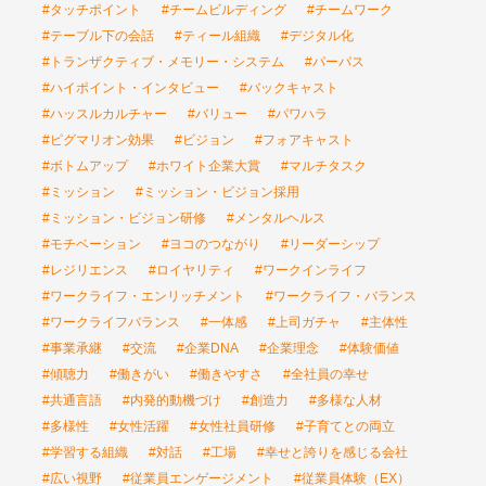
#タッチポイント
#チームビルディング
#チームワーク
#テーブル下の会話
#ティール組織
#デジタル化
#トランザクティブ・メモリー・システム
#パーパス
#ハイポイント・インタビュー
#バックキャスト
#ハッスルカルチャー
#バリュー
#パワハラ
#ピグマリオン効果
#ビジョン
#フォアキャスト
#ボトムアップ
#ホワイト企業大賞
#マルチタスク
#ミッション
#ミッション・ビジョン採用
#ミッション・ビジョン研修
#メンタルヘルス
#モチベーション
#ヨコのつながり
#リーダーシップ
#レジリエンス
#ロイヤリティ
#ワークインライフ
#ワークライフ・エンリッチメント
#ワークライフ・バランス
#ワークライフバランス
#一体感
#上司ガチャ
#主体性
#事業承継
#交流
#企業DNA
#企業理念
#体験価値
#傾聴力
#働きがい
#働きやすさ
#全社員の幸せ
#共通言語
#内発的動機づけ
#創造力
#多様な人材
#多様性
#女性活躍
#女性社員研修
#子育てとの両立
#学習する組織
#対話
#工場
#幸せと誇りを感じる会社
#広い視野
#従業員エンゲージメント
#従業員体験（EX）