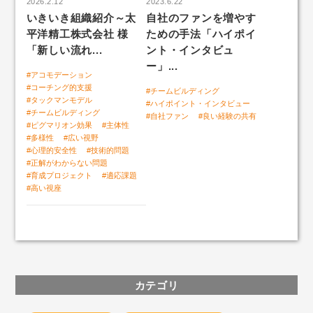
2026.2.12
2023.6.22
いきいき組織紹介～太
自社のファンを増やす
「自社ファン度」組織サーベイ
平洋精工株式会社 様
ための手法「ハイポイ
「新しい流れ...
ント・インタビュ
ー」...
#アコモデーション
いきいきLABトップ
#コーチング的支援
#チームビルディング
#タックマンモデル
#ハイポイント・インタビュー
人と組織のいきいき好循環
#チームビルディング
#自社ファン
#良い経験の共有
#ピグマリオン効果
#主体性
#多様性
#広い視野
#心理的安全性
#技術的問題
#正解がわからない問題
#育成プロジェクト
#適応課題
#高い視座
カテゴリ