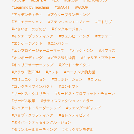
#3つのP
#EBITDA
#EX
#GROW
#HEROモデル
#Learning by Teaching
#SMART
#WOOP
#アイデンティティ
#アウターブランディング
#アコモデーション
#アテンションエコノミー
#アドリブ
#いきいき・のびのび
#インクルージョン
#インナーブランディング
#ウェルビーイング
#エポケー
#エンゲージメント
#エンパシー
#エンプロイージャーニーマップ
#オキシトシン
#オフィス
#オンボーディング
#ガラス張り経営
#キャリア・プラトー
#キャリアオーナーシップ
#グッド・サイクル
#クラウド型CRM
#クレド
#コーチング的支援
#コミュニケーション
#コラボレーション
#コラム
#コレクティブインパクト
#コンセプト
#サービス・クオリティ
#サービス・プロフィット・チェーン
#サービス改革
#サティスファクション・ミラー
#シェアード・リーダーシップ
#ジェンダーギャップ
#ジョブ・クラフティング
#セレンディピティ
#ダイバーシティ＆インクルージョン
#タウンホールミーティング
#タックマンモデル