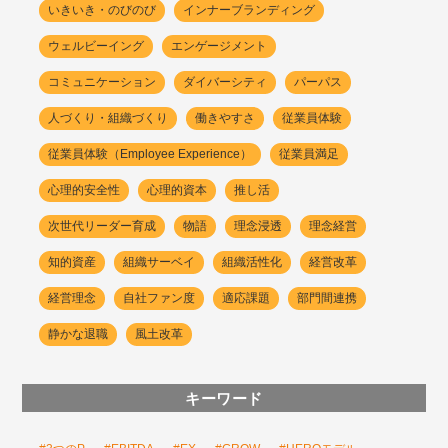
いきいき・のびのび
インナーブランディング
ウェルビーイング
エンゲージメント
コミュニケーション
ダイバーシティ
パーパス
人づくり・組織づくり
働きやすさ
従業員体験
従業員体験（Employee Experience）
従業員満足
心理的安全性
心理的資本
推し活
次世代リーダー育成
物語
理念浸透
理念経営
知的資産
組織サーベイ
組織活性化
経営改革
経営理念
自社ファン度
適応課題
部門間連携
静かな退職
風土改革
キーワード