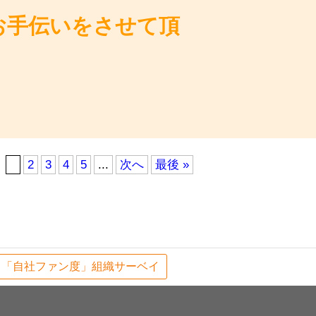
お手伝いをさせて頂
1
2
3
4
5
...
次へ
最後 »
「自社ファン度」組織サーベイ