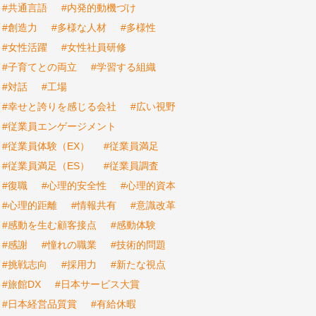
#共通言語
#内発的動機づけ
#創造力
#多様な人材
#多様性
#女性活躍
#女性社員研修
#子育てとの両立
#学習する組織
#対話
#工場
#幸せと誇りを感じる会社
#広い視野
#従業員エンゲージメント
#従業員体験（EX）
#従業員満足
#従業員満足（ES）
#従業員調査
#復職
#心理的安全性
#心理的資本
#心理的距離
#情報共有
#意識改革
#感動を生む顧客接点
#感動体験
#感謝
#憧れの職業
#技術的問題
#挑戦志向
#採用力
#新たな視点
#旅館DX
#日本サービス大賞
#日本経営品質賞
#有給休暇