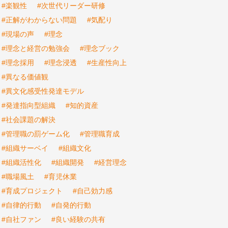
#楽観性
#次世代リーダー研修
#正解がわからない問題
#気配り
#現場の声
#理念
#理念と経営の勉強会
#理念ブック
#理念採用
#理念浸透
#生産性向上
#異なる価値観
#異文化感受性発達モデル
#発達指向型組織
#知的資産
#社会課題の解決
#管理職の罰ゲーム化
#管理職育成
#組織サーベイ
#組織文化
#組織活性化
#組織開発
#経営理念
#職場風土
#育児休業
#育成プロジェクト
#自己効力感
#自律的行動
#自発的行動
#自社ファン
#良い経験の共有