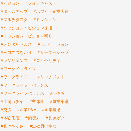
#ビジョン
#フォアキャスト
#ボトムアップ
#ホワイト企業大賞
#マルチタスク
#ミッション
#ミッション・ビジョン採用
#ミッション・ビジョン研修
#メンタルヘルス
#モチベーション
#ヨコのつながり
#リーダーシップ
#レジリエンス
#ロイヤリティ
#ワークインライフ
#ワークライフ・エンリッチメント
#ワークライフ・バランス
#ワークライフバランス
#一体感
#上司ガチャ
#主体性
#事業承継
#交流
#企業DNA
#企業理念
#体験価値
#傾聴力
#働きがい
#働きやすさ
#全社員の幸せ