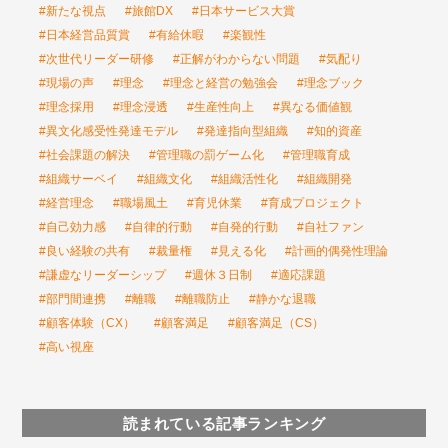
#新たな視点
#旅館DX
#日本サービス大賞
#日本経営品質賞
#有給休暇
#楽観性
#次世代リーダー研修
#正解がわからない問題
#気配り
#現場の声
#理念
#理念と経営の勉強会
#理念ブック
#理念採用
#理念浸透
#生産性向上
#異なる価値観
#異文化感受性発達モデル
#発達指向型組織
#知的資産
#社会課題の解決
#管理職の罰ゲーム化
#管理職育成
#組織サーベイ
#組織文化
#組織活性化
#組織開発
#経営理念
#職場風土
#育児休業
#育成プロジェクト
#自己効力感
#自律的行動
#自発的行動
#自社ファン
#良い経験の共有
#裁量権
#見える化
#計画的偶発性理論
#謙虚なリーダーシップ
#週休３日制
#適応課題
#部門間連携
#離職
#離職防止
#静かな退職
#顧客体験（CX）
#顧客満足
#顧客満足（CS）
#高い視座
読まれている記事ランキング