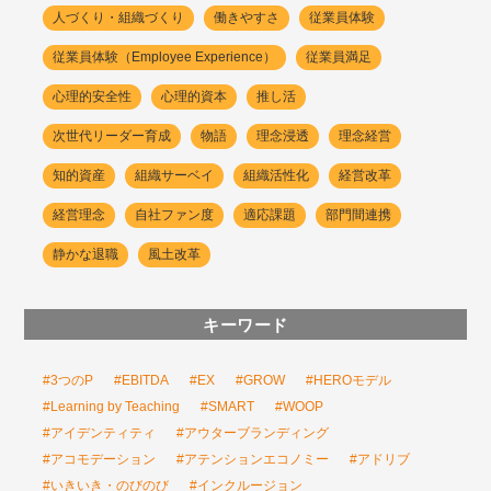
人づくり・組織づくり
働きやすさ
従業員体験
従業員体験（Employee Experience）
従業員満足
心理的安全性
心理的資本
推し活
次世代リーダー育成
物語
理念浸透
理念経営
知的資産
組織サーベイ
組織活性化
経営改革
経営理念
自社ファン度
適応課題
部門間連携
静かな退職
風土改革
キーワード
#3つのP
#EBITDA
#EX
#GROW
#HEROモデル
#Learning by Teaching
#SMART
#WOOP
#アイデンティティ
#アウターブランディング
#アコモデーション
#アテンションエコノミー
#アドリブ
#いきいき・のびのび
#インクルージョン