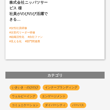
株式会社ニッパツサー
ビス 様
「自社ファン度」組織サーベイ
社員がのびのび活躍で
きる...
#女性社員研修
いきいきLABトップ
#次世代リーダー研修
#組織活性化
#自社ファン
人と組織のいきいき好循環
#見える化
#部門間連携
カテゴリ
いきいき・のびのび
インナーブランディング
ウェルビーイング
エンゲージメント
コミュニケーション
ダイバーシティ
パーパス