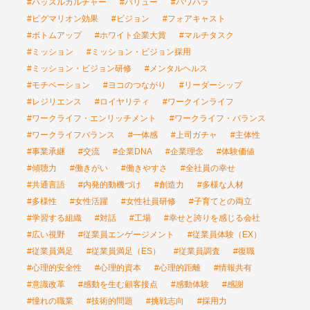
#ハッスルカルチャー
#バリュー
#パワハラ
#ピグマリオン効果
#ビジョン
#フォアキャスト
#ボトムアップ
#ホワイト企業大賞
#マルチタスク
#ミッション
#ミッション・ビジョン採用
#ミッション・ビジョン研修
#メンタルヘルス
#モチベーション
#ヨコのつながり
#リーダーシップ
#レジリエンス
#ロイヤリティ
#ワークインライフ
#ワークライフ・エンリッチメント
#ワークライフ・バランス
#ワークライフバランス
#一体感
#上司ガチャ
#主体性
#事業承継
#交流
#企業DNA
#企業理念
#体験価値
#傾聴力
#働きがい
#働きやすさ
#全社員の幸せ
#共通言語
#内発的動機づけ
#創造力
#多様な人材
#多様性
#女性活躍
#女性社員研修
#子育てとの両立
#学習する組織
#対話
#工場
#幸せと誇りを感じる会社
#広い視野
#従業員エンゲージメント
#従業員体験（EX）
#従業員満足
#従業員満足（ES）
#従業員調査
#復職
#心理的安全性
#心理的資本
#心理的距離
#情報共有
#意識改革
#感動を生む顧客接点
#感動体験
#感謝
#憧れの職業
#技術的問題
#挑戦志向
#採用力