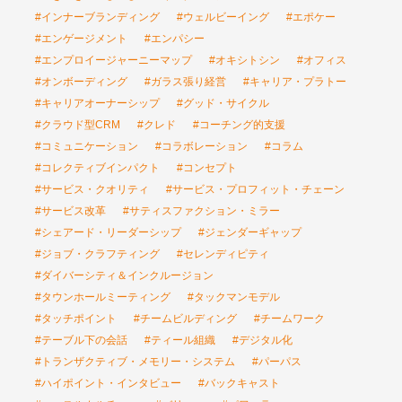
#インナーブランディング
#ウェルビーイング
#エポケー
#エンゲージメント
#エンパシー
#エンプロイージャーニーマップ
#オキシトシン
#オフィス
#オンボーディング
#ガラス張り経営
#キャリア・プラトー
#キャリアオーナーシップ
#グッド・サイクル
#クラウド型CRM
#クレド
#コーチング的支援
#コミュニケーション
#コラボレーション
#コラム
#コレクティブインパクト
#コンセプト
#サービス・クオリティ
#サービス・プロフィット・チェーン
#サービス改革
#サティスファクション・ミラー
#シェアード・リーダーシップ
#ジェンダーギャップ
#ジョブ・クラフティング
#セレンディピティ
#ダイバーシティ＆インクルージョン
#タウンホールミーティング
#タックマンモデル
#タッチポイント
#チームビルディング
#チームワーク
#テーブル下の会話
#ティール組織
#デジタル化
#トランザクティブ・メモリー・システム
#パーパス
#ハイポイント・インタビュー
#バックキャスト