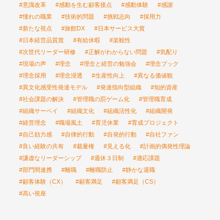
#意識改革
#感動を生む顧客接点
#感動体験
#感謝
#憧れの職業
#技術的問題
#挑戦志向
#採用力
#新たな視点
#旅館DX
#日本サービス大賞
#日本経営品質賞
#有給休暇
#楽観性
#次世代リーダー研修
#正解がわからない問題
#気配り
#現場の声
#理念
#理念と経営の勉強会
#理念ブック
#理念採用
#理念浸透
#生産性向上
#異なる価値観
#異文化感受性発達モデル
#発達指向型組織
#知的資産
#社会課題の解決
#管理職の罰ゲーム化
#管理職育成
#組織サーベイ
#組織文化
#組織活性化
#組織開発
#経営理念
#職場風土
#育児休業
#育成プロジェクト
#自己効力感
#自律的行動
#自発的行動
#自社ファン
#良い経験の共有
#裁量権
#見える化
#計画的偶発性理論
#謙虚なリーダーシップ
#週休３日制
#適応課題
#部門間連携
#離職
#離職防止
#静かな退職
#顧客体験（CX）
#顧客満足
#顧客満足（CS）
#高い視座