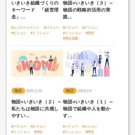
いきいき組織づくりの
物語×いきいき（３）～
キーワード 「経営理
物語の戦略的活用の実
「自社ファン度」組織サーベイ
念」...
践...
#エンゲージメント
#バリュー
#バリュー
#ビジョン
#ビジョン
#ミッション
#ミッション
#理念
いきいきLABトップ
#理念浸透
人と組織のいきいき好循環
物語
物語
2023.2.15
2023.2.6
物語×いきいき（２）～
物語×いきいき（１）～
私たちは物語に共感し
物語で組織や人を動か
やすい...
す...
#バリュー
#ビジョン
#バリュー
#ビジョン
#ミッション
#理念
#ミッション
#理念