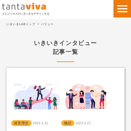
人とビジネスのいきいきをデザインする
いきいきLABトップ
バリュー
私たちの考え方
いきいきインタビュー
私たちのビジネス
記事一覧
サービス
事例紹介
会社情報
いきいきLAB
お問い合わせ
経営理念
物語
2025.3.21
2023.2.27