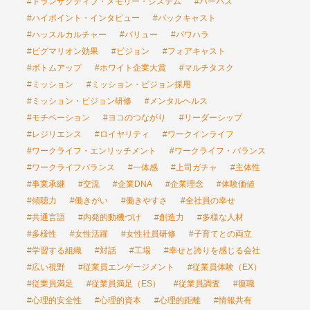
#トランザクティブ・メモリー・システム
#パーパス
#ハイポイント・インタビュー
#バックキャスト
#ハッスルカルチャー
#バリュー
#パワハラ
#ピグマリオン効果
#ビジョン
#フォアキャスト
#ボトムアップ
#ホワイト企業大賞
#マルチタスク
#ミッション
#ミッション・ビジョン採用
#ミッション・ビジョン研修
#メンタルヘルス
#モチベーション
#ヨコのつながり
#リーダーシップ
#レジリエンス
#ロイヤリティ
#ワークインライフ
#ワークライフ・エンリッチメント
#ワークライフ・バランス
#ワークライフバランス
#一体感
#上司ガチャ
#主体性
#事業承継
#交流
#企業DNA
#企業理念
#体験価値
#傾聴力
#働きがい
#働きやすさ
#全社員の幸せ
#共通言語
#内発的動機づけ
#創造力
#多様な人材
#多様性
#女性活躍
#女性社員研修
#子育てとの両立
#学習する組織
#対話
#工場
#幸せと誇りを感じる会社
#広い視野
#従業員エンゲージメント
#従業員体験（EX）
#従業員満足
#従業員満足（ES）
#従業員調査
#復職
#心理的安全性
#心理的資本
#心理的距離
#情報共有