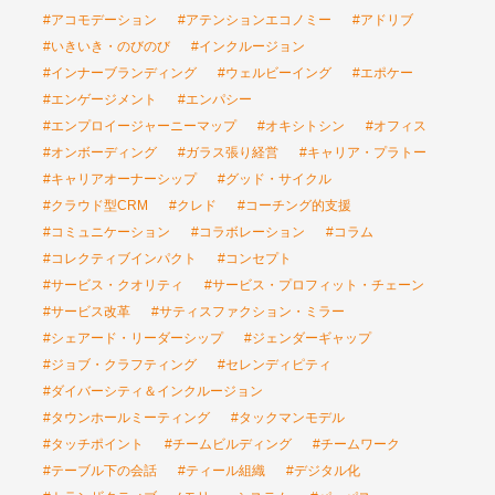
#アコモデーション
#アテンションエコノミー
#アドリブ
#いきいき・のびのび
#インクルージョン
#インナーブランディング
#ウェルビーイング
#エポケー
#エンゲージメント
#エンパシー
#エンプロイージャーニーマップ
#オキシトシン
#オフィス
#オンボーディング
#ガラス張り経営
#キャリア・プラトー
#キャリアオーナーシップ
#グッド・サイクル
#クラウド型CRM
#クレド
#コーチング的支援
#コミュニケーション
#コラボレーション
#コラム
#コレクティブインパクト
#コンセプト
#サービス・クオリティ
#サービス・プロフィット・チェーン
#サービス改革
#サティスファクション・ミラー
#シェアード・リーダーシップ
#ジェンダーギャップ
#ジョブ・クラフティング
#セレンディピティ
#ダイバーシティ＆インクルージョン
#タウンホールミーティング
#タックマンモデル
#タッチポイント
#チームビルディング
#チームワーク
#テーブル下の会話
#ティール組織
#デジタル化