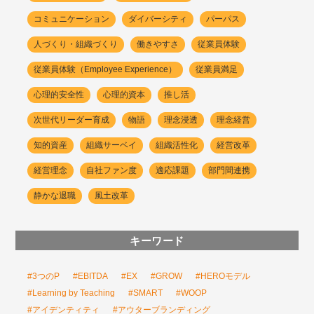
コミュニケーション
ダイバーシティ
パーパス
人づくり・組織づくり
働きやすさ
従業員体験
従業員体験（Employee Experience）
従業員満足
心理的安全性
心理的資本
推し活
次世代リーダー育成
物語
理念浸透
理念経営
知的資産
組織サーベイ
組織活性化
経営改革
経営理念
自社ファン度
適応課題
部門間連携
静かな退職
風土改革
キーワード
#3つのP
#EBITDA
#EX
#GROW
#HEROモデル
#Learning by Teaching
#SMART
#WOOP
#アイデンティティ
#アウターブランディング